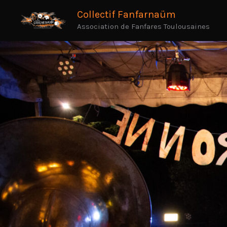
Aller
Collectif Fanfarnaüm
au
Association de Fanfares Toulousaines
contenu