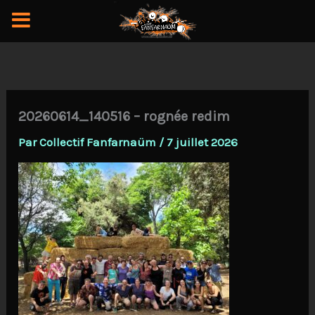
Aller
au
contenu
20260614_140516 – rognée redim
Par
Collectif Fanfarnaüm
/
7 juillet 2026