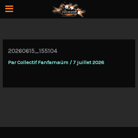
Aller
au
contenu
20260615_155104
Par
Collectif Fanfarnaüm
/
7 juillet 2026