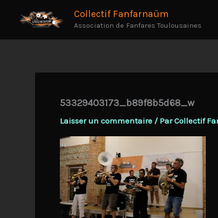
Aller
Collectif Fanfarnaüm
au
Association de Fanfares Toulousaines
contenu
53329403173_b89f8b5d68_w
Laisser un commentaire
/ Par
Collectif 