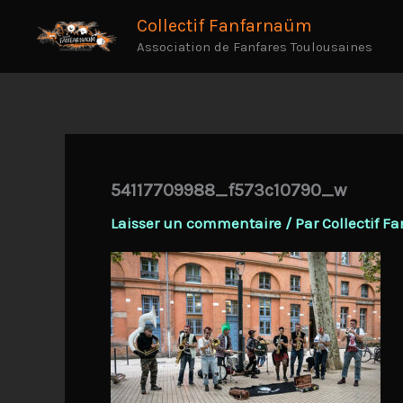
Aller
Collectif Fanfarnaüm
au
Association de Fanfares Toulousaines
contenu
54117709988_f573c10790_w
Laisser un commentaire
/ Par
Collectif 